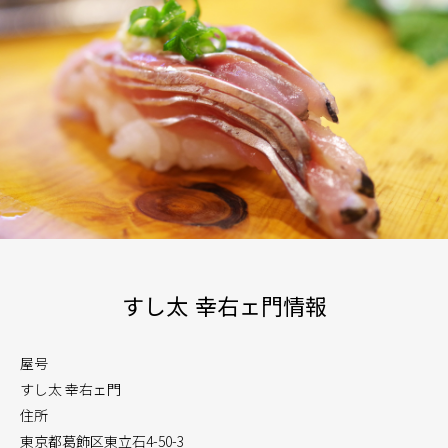
すし太 幸右ェ門情報
屋号
すし太 幸右ェ門
住所
東京都葛飾区東立石4-50-3