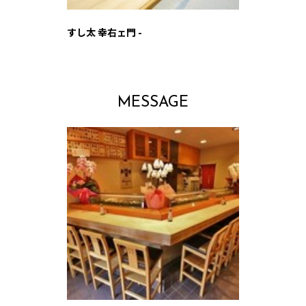
すし太 幸右ェ門 -
MESSAGE