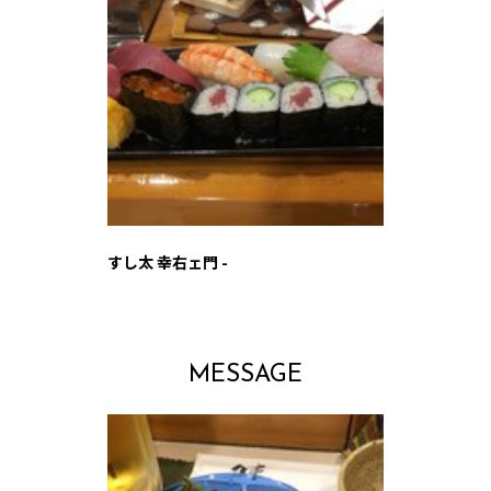
すし太 幸右ェ門 -
MESSAGE