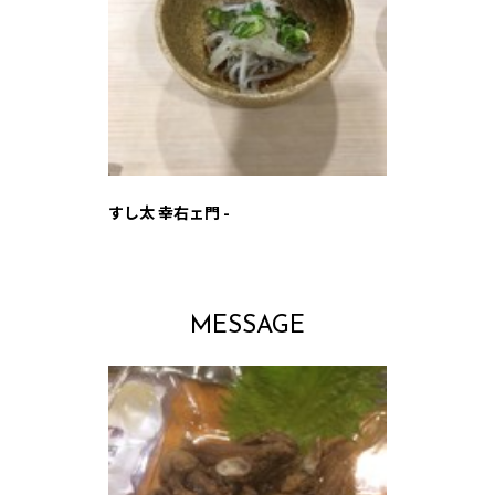
すし太 幸右ェ門 -
MESSAGE