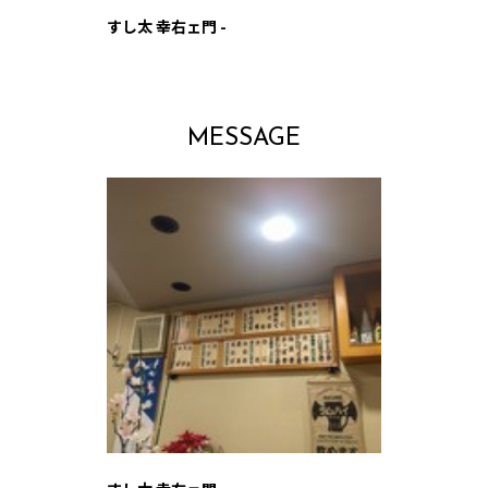
すし太 幸右ェ門 -
MESSAGE