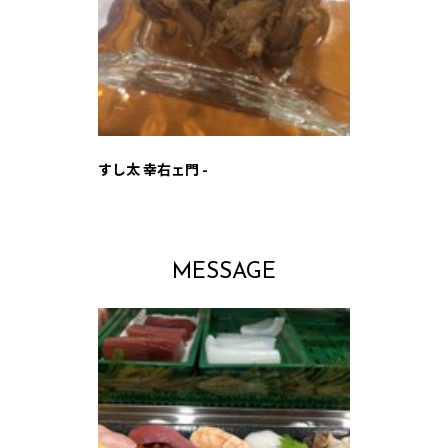
すし太 幸右ェ門 -
MESSAGE