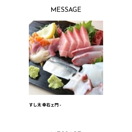
MESSAGE
すし太 幸右ェ門 -