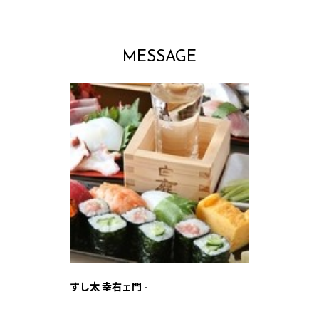
MESSAGE
すし太 幸右ェ門 -