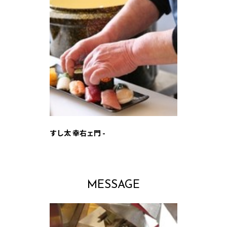
すし太 幸右ェ門 -
MESSAGE