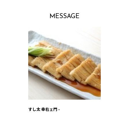
MESSAGE
すし太 幸右ェ門 -