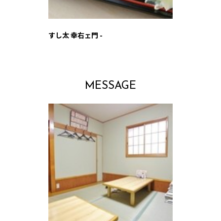
すし太 幸右ェ門 -
MESSAGE