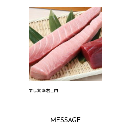
すし太 幸右ェ門 -
MESSAGE