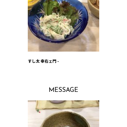
すし太 幸右ェ門 -
MESSAGE