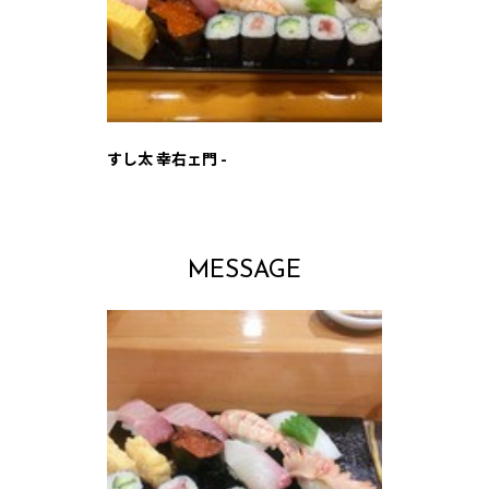
すし太 幸右ェ門 -
MESSAGE