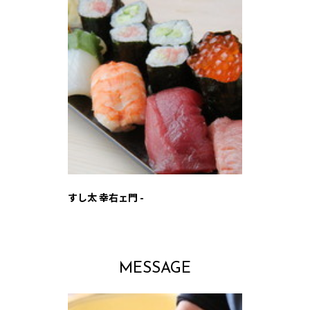
すし太 幸右ェ門 -
MESSAGE