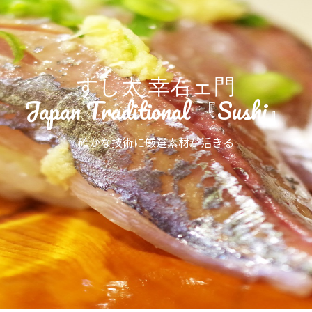
すし太 幸右ェ門
Japan Traditional 『Sushi』
確かな技術に厳選素材が活きる